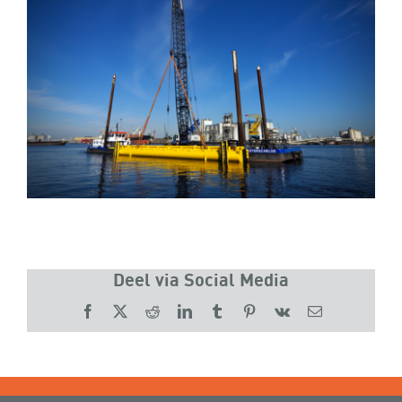
Deel via Social Media
Facebook
X
Reddit
LinkedIn
Tumblr
Pinterest
Vk
E-
mail