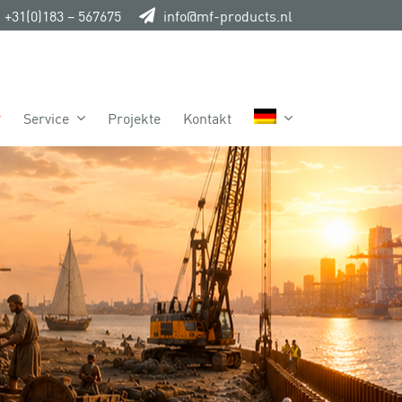
+31(0)183 – 567675
info@mf-products.nl
Service
Projekte
Kontakt